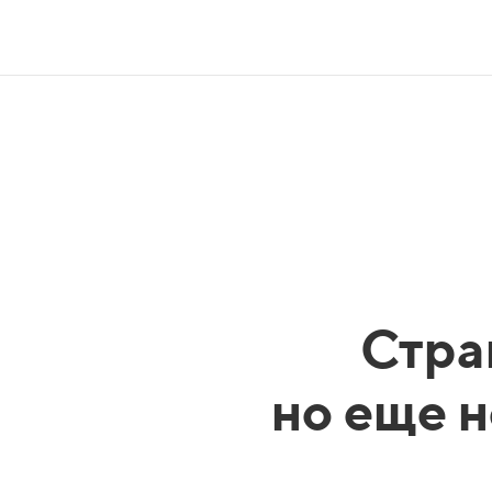
Стра
но еще н