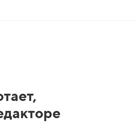
тает,
редакторе